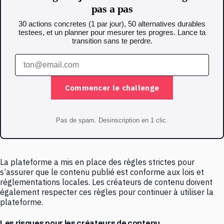
pas a pas
30 actions concretes (1 par jour), 50 alternatives durables
testees, et un planner pour mesurer tes progres. Lance ta
transition sans te perdre.
Commencer le challenge
Pas de spam. Desinscription en 1 clic.
La plateforme a mis en place des règles strictes pour
s’assurer que le contenu publié est conforme aux lois et
réglementations locales. Les créateurs de contenu doivent
également respecter ces règles pour continuer à utiliser la
plateforme.
Les risques pour les créateurs de contenu