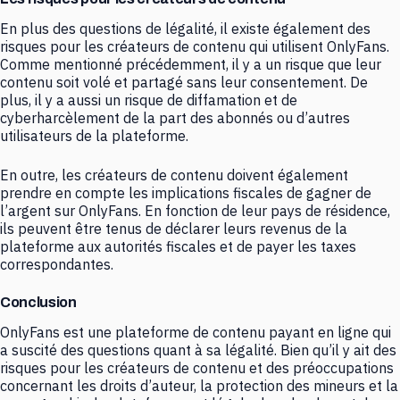
En plus des questions de légalité, il existe également des
risques pour les créateurs de contenu qui utilisent OnlyFans.
Comme mentionné précédemment, il y a un risque que leur
contenu soit volé et partagé sans leur consentement. De
plus, il y a aussi un risque de diffamation et de
cyberharcèlement de la part des abonnés ou d’autres
utilisateurs de la plateforme.
En outre, les créateurs de contenu doivent également
prendre en compte les implications fiscales de gagner de
l’argent sur OnlyFans. En fonction de leur pays de résidence,
ils peuvent être tenus de déclarer leurs revenus de la
plateforme aux autorités fiscales et de payer les taxes
correspondantes.
Conclusion
OnlyFans est une plateforme de contenu payant en ligne qui
a suscité des questions quant à sa légalité. Bien qu’il y ait des
risques pour les créateurs de contenu et des préoccupations
concernant les droits d’auteur, la protection des mineurs et la