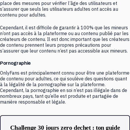
place des mesures pour vérifier l’âge des utilisateurs et
s’assurer que seuls les utilisateurs adultes ont accès au
contenu pour adultes.
Cependant, il est difficile de garantir à 100% que les mineurs
n’ont pas accès à la plateforme ou au contenu publié par les
créateurs de contenu. Il est donc important que les créateurs
de contenu prennent leurs propres précautions pour
s’assurer que leur contenu n’est pas accessible aux mineurs.
Pornographie
OnlyFans est principalement connu pour être une plateforme
de contenu pour adultes, ce qui soulève des questions quant
à la légalité de la pornographie sur la plateforme.
Cependant, la pornographie en soi n’est pas illégale dans de
nombreux pays, tant qu’elle est produite et partagée de
manière responsable et légale.
Challenge 30 jours zero dechet : ton guide