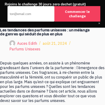
Passer
Rejoins le challenge 30 jours zero dechet (gratuit)
au
Buchco
contenu
Commencer le
challenge
×
Les tendances des parfums unisexes : un mélange
de genres qui séduit de plus en plus
Auces Edith
août 21, 2024
Parfums Unisexes
Depuis quelques années, on assiste à un phénomène
grandissant dans l’univers de la parfumerie : l’émergence des
parfums unisexes. Ces fragrances, à mi-chemin entre la
masculinité et la féminité, ont su conquérir un public de plus
en plus large. Mais qu’est-ce qui explique cet engouement
pour les parfums unisexes ? Quelles sont les tendances
actuelles dans ce domaine ? Dans cet article, nous allons
explorer ces questions et vous dévoiler tout ce que vous
devez savoir sur les parfums unisexes.