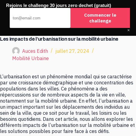
Passer
Rejoins le challenge 30 jours zero dechet (gratuit)
au
Buchco
contenu
Commencer le
challenge
×
Les impacts de l’urbanisation sur la mobilité urbaine
Auces Edith
juillet 27, 2024
Mobilité Urbaine
L’urbanisation est un phénomène mondial qui se caractérise
par une croissance démographique et une concentration des
populations dans les villes. Ce phénomène a des
répercussions sur de nombreux aspects de la vie en ville,
notamment sur la mobilité urbaine. En effet, l’urbanisation a
un impact important sur les déplacements des individus au
sein de la ville, que ce soit pour le travail, les loisirs ou les
besoins quotidiens. Dans cet article, nous allons explorer les
différents impacts de l’urbanisation sur la mobilité urbaine et
les solutions possibles pour faire face à ces défis.